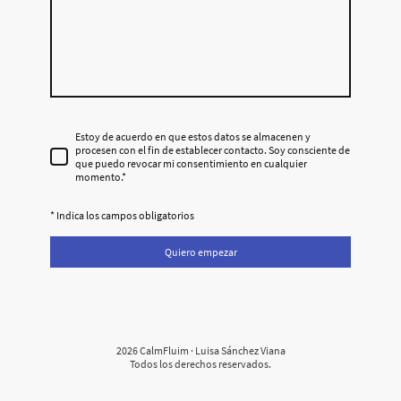
Estoy de acuerdo en que estos datos se almacenen y
procesen con el fin de establecer contacto. Soy consciente de
que puedo revocar mi consentimiento en cualquier
momento.
*
* Indica los campos obligatorios
Quiero empezar
2026 CalmFluim · Luisa Sánchez Viana
Todos los derechos reservados.