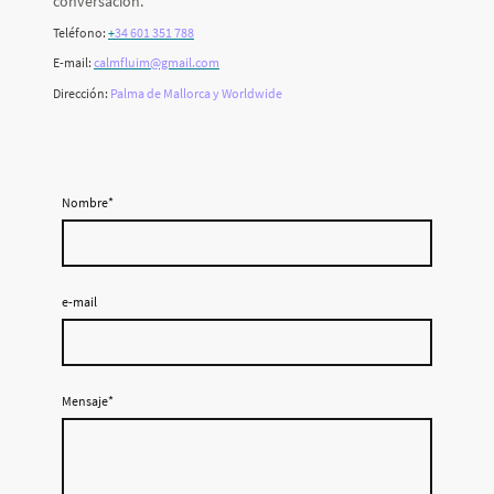
conversación.
Teléfono:
+
34 601 351 788
E-mail:
calmfluim@gmail.com
Dirección:
Palma de Mallorca y Worldwide
Nombre
*
e-mail
Mensaje
*